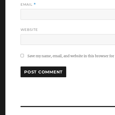
EMAIL
*
WEBSITE
Save my name, email, and website in this browser for
Post