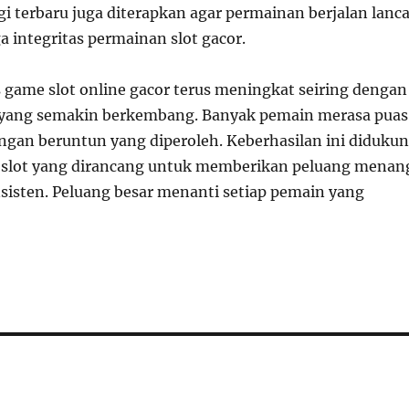
i terbaru juga diterapkan agar permainan berjalan lanca
a integritas permainan slot gacor.
s game slot online gacor terus meningkat seiring dengan
g yang semakin berkembang. Banyak pemain merasa puas
an beruntun yang diperoleh. Keberhasilan ini diduku
n slot yang dirancang untuk memberikan peluang menan
nsisten. Peluang besar menanti setiap pemain yang