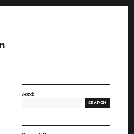
en
Search
SEARCH