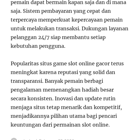
pemain dapat bermain kapan saja dan di mana
saja. Sistem pembayaran yang cepat dan
terpercaya memperkuat kepercayaan pemain
untuk melakukan transaksi. Dukungan layanan
pelanggan 24/7 siap membantu setiap
kebutuhan pengguna.
Popularitas situs game slot online gacor terus
meningkat karena reputasi yang solid dan
transparansi. Banyak pemain berbagi
pengalaman memenangkan hadiah besar
secara konsisten. Inovasi dan update rutin
menjaga situs tetap menarik dan kompetitif,
menjadikannya pilihan utama bagi pencari
keuntungan dari permainan slot online.