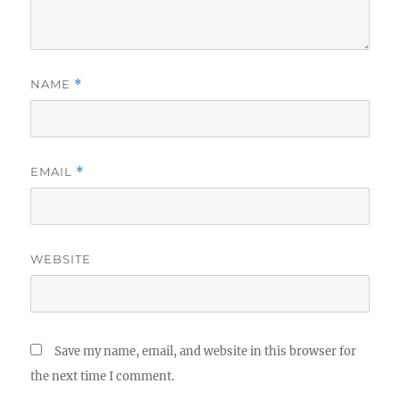
NAME
*
EMAIL
*
WEBSITE
Save my name, email, and website in this browser for
the next time I comment.