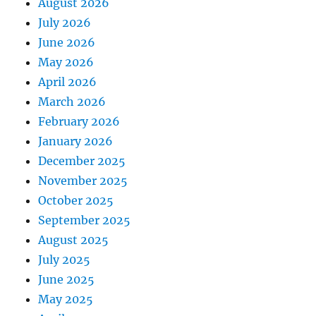
August 2026
July 2026
June 2026
May 2026
April 2026
March 2026
February 2026
January 2026
December 2025
November 2025
October 2025
September 2025
August 2025
July 2025
June 2025
May 2025