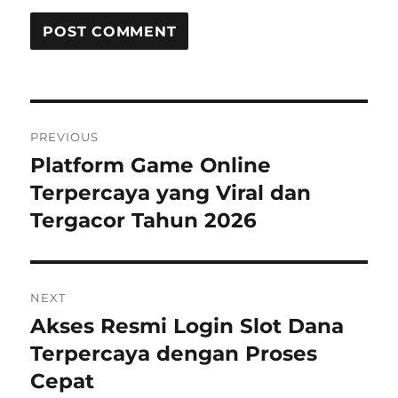
Post
PREVIOUS
navigation
Platform Game Online
Previous
post:
Terpercaya yang Viral dan
Tergacor Tahun 2026
NEXT
Akses Resmi Login Slot Dana
Next
post:
Terpercaya dengan Proses
Cepat