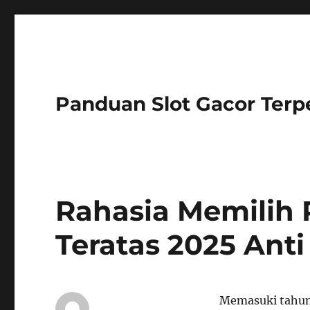
Panduan Slot Gacor Ter
Rahasia Memilih 
Teratas 2025 Anti
Memasuki tahu