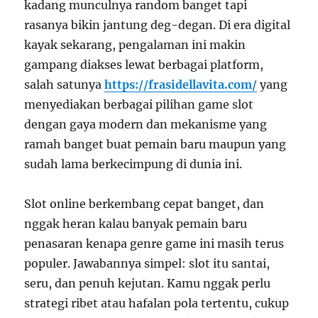
kadang munculnya random banget tapi
rasanya bikin jantung deg-degan. Di era digital
kayak sekarang, pengalaman ini makin
gampang diakses lewat berbagai platform,
salah satunya
https://frasidellavita.com/
yang
menyediakan berbagai pilihan game slot
dengan gaya modern dan mekanisme yang
ramah banget buat pemain baru maupun yang
sudah lama berkecimpung di dunia ini.
Slot online berkembang cepat banget, dan
nggak heran kalau banyak pemain baru
penasaran kenapa genre game ini masih terus
populer. Jawabannya simpel: slot itu santai,
seru, dan penuh kejutan. Kamu nggak perlu
strategi ribet atau hafalan pola tertentu, cukup