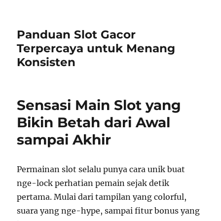
Panduan Slot Gacor
Terpercaya untuk Menang
Konsisten
Sensasi Main Slot yang
Bikin Betah dari Awal
sampai Akhir
Permainan slot selalu punya cara unik buat
nge-lock perhatian pemain sejak detik
pertama. Mulai dari tampilan yang colorful,
suara yang nge-hype, sampai fitur bonus yang