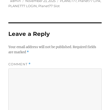
Author
Posted
Tags
admin
November 23, 2025
PLANET77
,
Planet77 Link
,
on
PLANET77 LOGIN
,
Planet77 Slot
Leave a Reply
Your email address will not be published.
Required fields
are marked
*
COMMENT
*