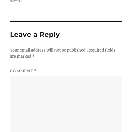
slot88
Leave a Reply
Your email address will not be published.
Required fields
are marked
*
COMMENT
*