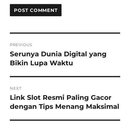
Post
PREVIOUS
navigation
Serunya Dunia Digital yang
Previous
post:
Bikin Lupa Waktu
NEXT
Link Slot Resmi Paling Gacor
Next
post:
dengan Tips Menang Maksimal