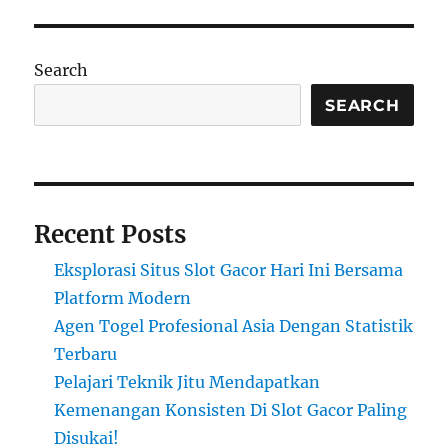
Search
SEARCH
Recent Posts
Eksplorasi Situs Slot Gacor Hari Ini Bersama
Platform Modern
Agen Togel Profesional Asia Dengan Statistik
Terbaru
Pelajari Teknik Jitu Mendapatkan
Kemenangan Konsisten Di Slot Gacor Paling
Disukai!