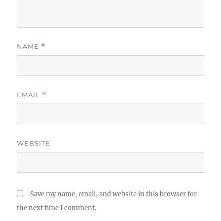
NAME
*
EMAIL
*
WEBSITE
Save my name, email, and website in this browser for
the next time I comment.