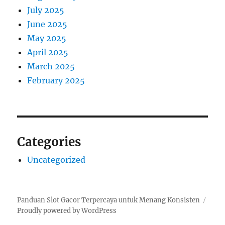
July 2025
June 2025
May 2025
April 2025
March 2025
February 2025
Categories
Uncategorized
Panduan Slot Gacor Terpercaya untuk Menang Konsisten
Proudly powered by WordPress