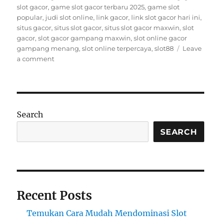
slot gacor
,
game slot gacor terbaru 2025
,
game slot
popular
,
judi slot online
,
link gacor
,
link slot gacor hari ini
,
situs gacor
,
situs slot gacor
,
situs slot gacor maxwin
,
slot
gacor
,
slot gacor gampang maxwin
,
slot online gacor
gampang menang
,
slot online terpercaya
,
slot88
Leave
on
a comment
Sensasi
Main
Santai
di
Dunia
Search
Hiburan
Digital
SEARCH
yang
Lagi
Hype
Recent Posts
Temukan Cara Mudah Mendominasi Slot