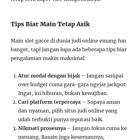
Tips Biar Main Tetap Asik
Main slot gacor di dunia judi online emang fun
banget, tapi jangan lupa ada beberapa tips biar
pengalaman makin maksimal:
Atur modal dengan bijak
– Jangan sampai
over budget cuma gara-gara ngejar jackpot.
Ingat, ini hiburan, bukan kewajiban.
Cari platform terpercaya
– Supaya aman
dan nyaman, pilih situs judi online yang
udah terbukti punya reputasi baik.
Nikmati prosesnya
– Jangan fokus cuma ke
menang. Rasain juga keseruannya,