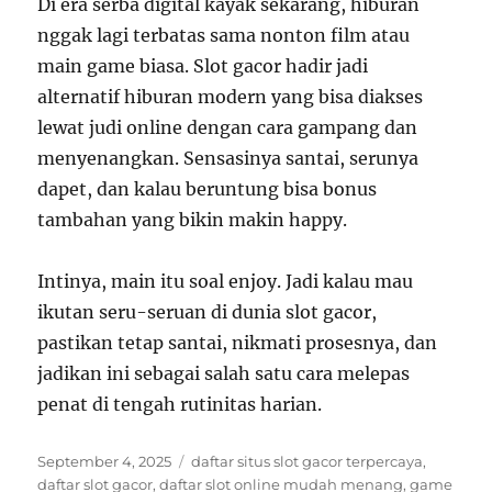
Di era serba digital kayak sekarang, hiburan
nggak lagi terbatas sama nonton film atau
main game biasa. Slot gacor hadir jadi
alternatif hiburan modern yang bisa diakses
lewat judi online dengan cara gampang dan
menyenangkan. Sensasinya santai, serunya
dapet, dan kalau beruntung bisa bonus
tambahan yang bikin makin happy.
Intinya, main itu soal enjoy. Jadi kalau mau
ikutan seru-seruan di dunia slot gacor,
pastikan tetap santai, nikmati prosesnya, dan
jadikan ini sebagai salah satu cara melepas
penat di tengah rutinitas harian.
Posted
Tags
September 4, 2025
daftar situs slot gacor terpercaya
,
on
daftar slot gacor
,
daftar slot online mudah menang
,
game