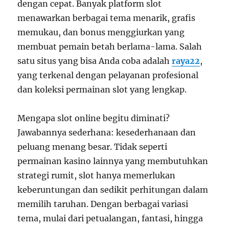
dengan cepat. Banyak platform slot
menawarkan berbagai tema menarik, grafis
memukau, dan bonus menggiurkan yang
membuat pemain betah berlama-lama. Salah
satu situs yang bisa Anda coba adalah
raya22
,
yang terkenal dengan pelayanan profesional
dan koleksi permainan slot yang lengkap.
Mengapa slot online begitu diminati?
Jawabannya sederhana: kesederhanaan dan
peluang menang besar. Tidak seperti
permainan kasino lainnya yang membutuhkan
strategi rumit, slot hanya memerlukan
keberuntungan dan sedikit perhitungan dalam
memilih taruhan. Dengan berbagai variasi
tema, mulai dari petualangan, fantasi, hingga