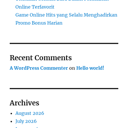
Online Terfavorit
Game Online Hits yang Selalu Menghadirkan
Promo Bonus Harian
Recent Comments
A WordPress Commenter
on
Hello world!
Archives
August 2026
July 2026