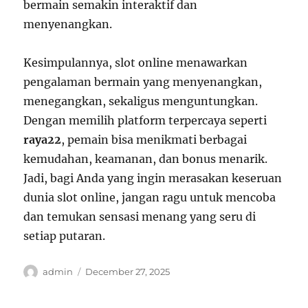
bermain semakin interaktif dan
menyenangkan.
Kesimpulannya, slot online menawarkan
pengalaman bermain yang menyenangkan,
menegangkan, sekaligus menguntungkan.
Dengan memilih platform terpercaya seperti
raya22
, pemain bisa menikmati berbagai
kemudahan, keamanan, dan bonus menarik.
Jadi, bagi Anda yang ingin merasakan keseruan
dunia slot online, jangan ragu untuk mencoba
dan temukan sensasi menang yang seru di
setiap putaran.
Author
Posted
admin
December 27, 2025
on