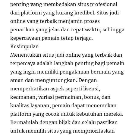
penting yang membedakan situs profesional
dari platform yang kurang kredibel. Situs judi
online yang terbaik menjamin proses
penarikan yang jelas dan tepat waktu, sehingga
kepercayaan pemain tetap terjaga.
Kesimpulan
Menentukan situs judi online yang terbaik dan
terpercaya adalah langkah penting bagi pemain
yang ingin memiliki pengalaman bermain yang
aman dan menguntungkan. Dengan
memperhatikan aspek seperti lisensi,
keamanan, variasi permainan, bonus, dan
kualitas layanan, pemain dapat menemukan
platform yang cocok untuk kebutuhan mereka.
Bermainlah dengan bijak dan selalu pastikan
untuk memilih situs yang memprioritaskan