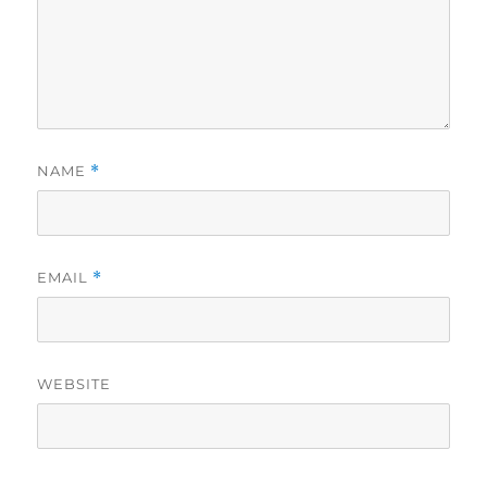
NAME
*
EMAIL
*
WEBSITE