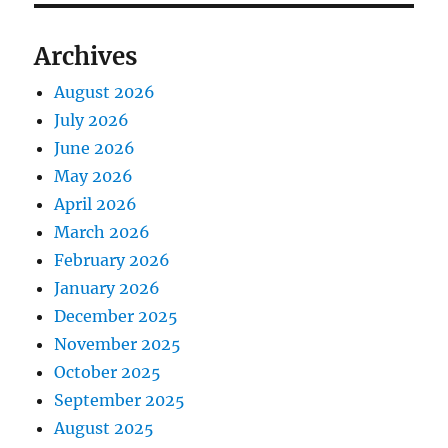
Archives
August 2026
July 2026
June 2026
May 2026
April 2026
March 2026
February 2026
January 2026
December 2025
November 2025
October 2025
September 2025
August 2025