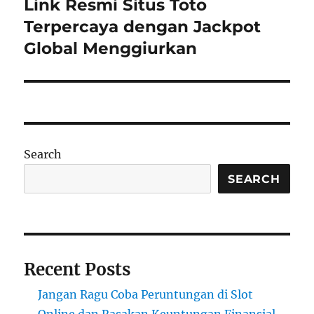
Link Resmi Situs Toto
Next
post:
Terpercaya dengan Jackpot
Global Menggiurkan
Search
SEARCH
Recent Posts
Jangan Ragu Coba Peruntungan di Slot