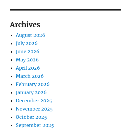
Archives
August 2026
July 2026
June 2026
May 2026
April 2026
March 2026
February 2026
January 2026
December 2025
November 2025
October 2025
September 2025