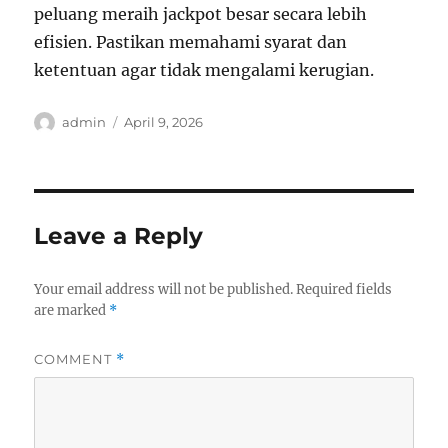
peluang meraih jackpot besar secara lebih
efisien. Pastikan memahami syarat dan
ketentuan agar tidak mengalami kerugian.
Author
Posted
admin
April 9, 2026
on
Leave a Reply
Your email address will not be published.
Required fields
are marked
*
COMMENT
*