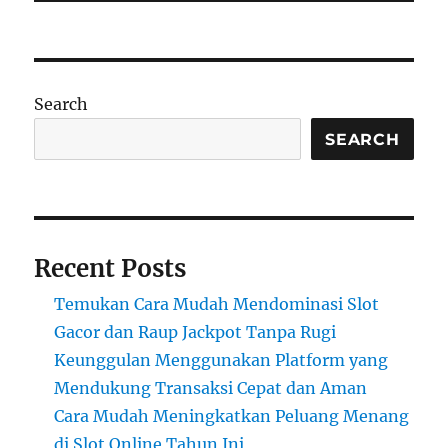
Search
SEARCH
Recent Posts
Temukan Cara Mudah Mendominasi Slot
Gacor dan Raup Jackpot Tanpa Rugi
Keunggulan Menggunakan Platform yang
Mendukung Transaksi Cepat dan Aman
Cara Mudah Meningkatkan Peluang Menang
di Slot Online Tahun Ini