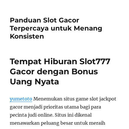
Panduan Slot Gacor
Terpercaya untuk Menang
Konsisten
Tempat Hiburan Slot777
Gacor dengan Bonus
Uang Nyata
yumetoto
Menemukan situs game slot jackpot
gacor menjadi prioritas utama bagi para
pecinta judi online. Situs ini dikenal
menawarkan peluang besar untuk meraih