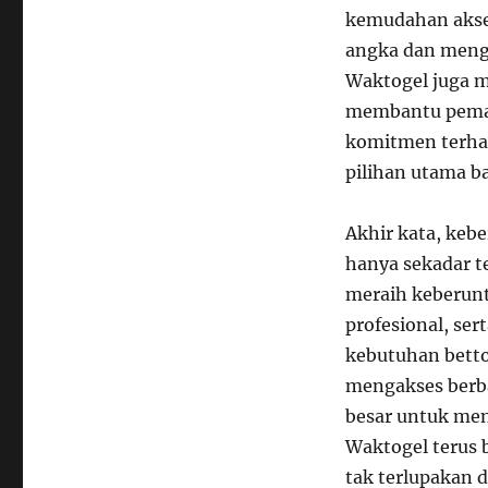
kemudahan akse
angka dan mengik
Waktogel juga m
membantu pemai
komitmen terha
pilihan utama ba
Akhir kata, keb
hanya sekadar te
meraih keberunt
profesional, se
kebutuhan betto
mengakses berb
besar untuk men
Waktogel terus
tak terlupakan 