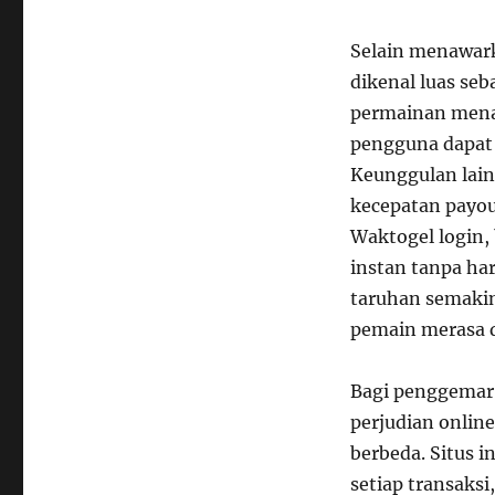
Aman
Selain menawark
dikenal luas seb
permainan menari
pengguna dapat 
Keunggulan lain
kecepatan payou
Waktogel login,
instan tanpa h
taruhan semakin
pemain merasa di
Bagi penggemar 
perjudian onli
berbeda. Situs 
setiap transaks