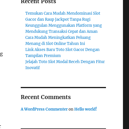
Recent Posts
Temukan Cara Mudah Mendominasi Slot
Gacor dan Raup Jackpot Tanpa Rugi
Keunggulan Menggunakan Platform yang
Mendukung Transaksi Cepat dan Aman
Cara Mudah Meningkatkan Peluang
Menang di Slot Online Tahun Ini
Link Akses Baru Toto Slot Gacor Dengan
ng
Tampilan Premium
Jelajah Toto Slot Modal Receh Dengan Fitur
Inovatif
Recent Comments
A WordPress Commenter
on
Hello world!
r