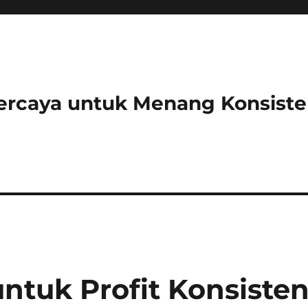
percaya untuk Menang Konsist
untuk Profit Konsiste