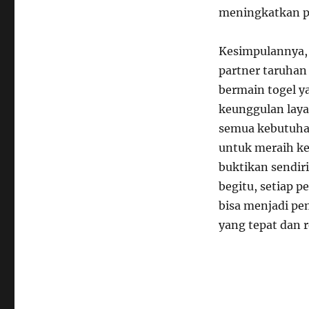
meningkatkan p
Kesimpulannya, 
partner taruhan
bermain togel 
keunggulan laya
semua kebutuhan
untuk meraih k
buktikan sendiri
begitu, setiap 
bisa menjadi pe
yang tepat dan r