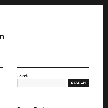
en
Search
SEARCH
n