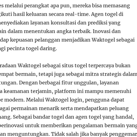
s melalui perangkat apa pun, mereka bisa memasang
uti hasil keluaran secara real-time. Agen togel di
enyediakan layanan konsultasi dan prediksi yang
n dalam menentukan angka terbaik. Inovasi dan
dap kepuasan pelanggan menjadikan Waktogel sebagai
gi pecinta togel daring.
eradaan Waktogel sebagai situs togel terpercaya bukan
mpat bermain, tetapi juga sebagai mitra strategis dala
ungan. Dengan berbagai fitur unggulan, layanan
rta keamanan terjamin, platform ini mampu memenuhi
r modern. Melalui Waktogel login, pengguna dapat
agai permainan menarik serta mendapatkan peluang
ang. Sebagai bandar togel dan agen togel yang handal,
 berinovasi untuk memberikan pengalaman bermain yan
dan menguntungkan. Tidak salah jika banyak penggemar