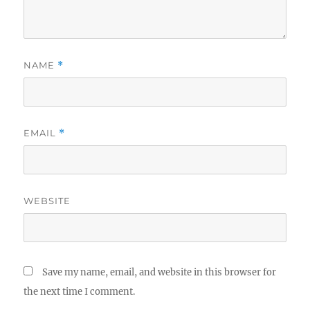
NAME
*
EMAIL
*
WEBSITE
Save my name, email, and website in this browser for
the next time I comment.