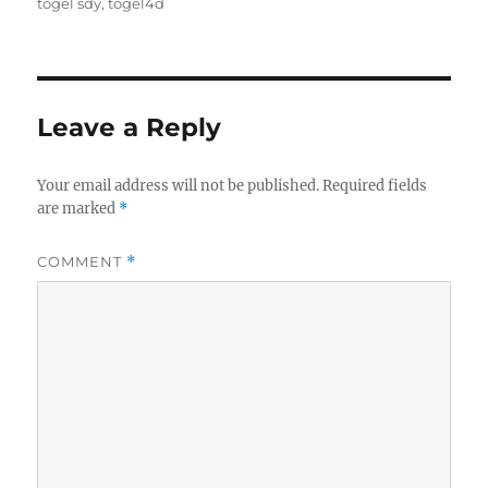
on
togel sdy
,
togel4d
Leave a Reply
Your email address will not be published.
Required fields
are marked
*
COMMENT
*