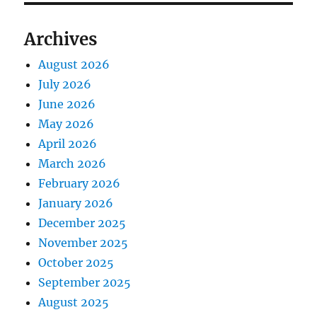
Archives
August 2026
July 2026
June 2026
May 2026
April 2026
March 2026
February 2026
January 2026
December 2025
November 2025
October 2025
September 2025
August 2025