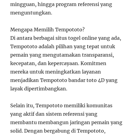
mingguan, hingga program referensi yang
menguntungkan.
Mengapa Memilih Tempototo?
Di antara berbagai situs togel online yang ada,
Tempototo adalah pilihan yang tepat untuk
pemain yang mengutamakan transparansi,
kecepatan, dan kepercayaan. Komitmen
mereka untuk meningkatkan layanan
menjadikan Tempototo bandar toto 4D yang
layak dipertimbangkan.
Selain itu, Tempototo memiliki komunitas
yang aktif dan sistem referensi yang
membantu membangun jaringan pemain yang
solid. Dengan bergabung di Tempototo,