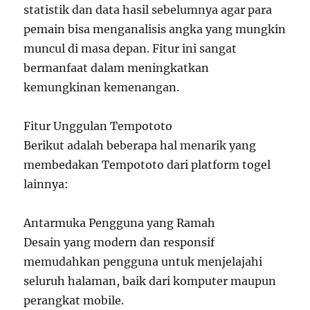
statistik dan data hasil sebelumnya agar para
pemain bisa menganalisis angka yang mungkin
muncul di masa depan. Fitur ini sangat
bermanfaat dalam meningkatkan
kemungkinan kemenangan.
Fitur Unggulan Tempototo
Berikut adalah beberapa hal menarik yang
membedakan Tempototo dari platform togel
lainnya:
Antarmuka Pengguna yang Ramah
Desain yang modern dan responsif
memudahkan pengguna untuk menjelajahi
seluruh halaman, baik dari komputer maupun
perangkat mobile.