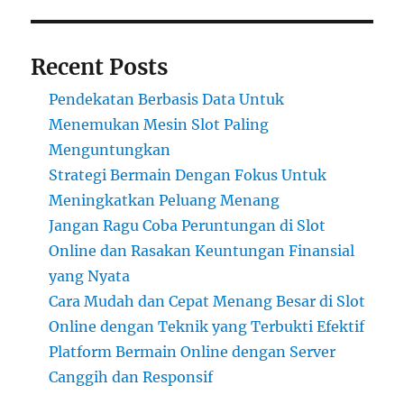
Recent Posts
Pendekatan Berbasis Data Untuk
Menemukan Mesin Slot Paling
Menguntungkan
Strategi Bermain Dengan Fokus Untuk
Meningkatkan Peluang Menang
Jangan Ragu Coba Peruntungan di Slot
Online dan Rasakan Keuntungan Finansial
yang Nyata
Cara Mudah dan Cepat Menang Besar di Slot
Online dengan Teknik yang Terbukti Efektif
Platform Bermain Online dengan Server
Canggih dan Responsif