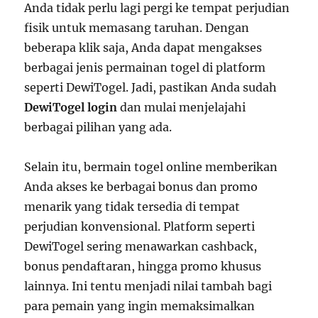
Anda tidak perlu lagi pergi ke tempat perjudian
fisik untuk memasang taruhan. Dengan
beberapa klik saja, Anda dapat mengakses
berbagai jenis permainan togel di platform
seperti DewiTogel. Jadi, pastikan Anda sudah
DewiTogel login
dan mulai menjelajahi
berbagai pilihan yang ada.
Selain itu, bermain togel online memberikan
Anda akses ke berbagai bonus dan promo
menarik yang tidak tersedia di tempat
perjudian konvensional. Platform seperti
DewiTogel sering menawarkan cashback,
bonus pendaftaran, hingga promo khusus
lainnya. Ini tentu menjadi nilai tambah bagi
para pemain yang ingin memaksimalkan