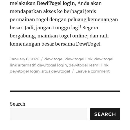
melakukan
DewiTogel login
, Anda akan
mendapatkan akses ke berbagai jenis
permainan togel dengan peluang kemenangan
besar. Jadi, jangan tunggu lagi! Segera
bergabung, mainkan togel online, dan raih
kemenangan besar bersama DewiTogel.
Posted
Tags
January 6, 2026
dewitogel
,
dewitogel link
,
dewitogel
on
link alternatif
,
dewitogel login
,
dewitogel resmi
,
link
on
dewitogel login
,
situs dewitogel
Leave a comment
Menangk
Hadiah
Besar!
Cara
Cerdas
Search
Bermain
Togel
SEARCH
Online