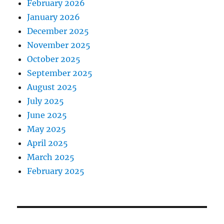
February 2026
January 2026
December 2025
November 2025
October 2025
September 2025
August 2025
July 2025
June 2025
May 2025
April 2025
March 2025
February 2025