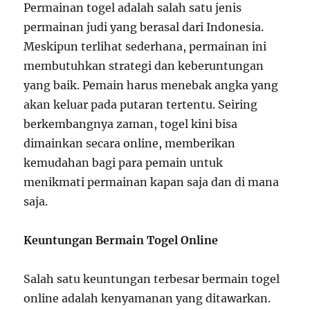
Permainan togel adalah salah satu jenis
permainan judi yang berasal dari Indonesia.
Meskipun terlihat sederhana, permainan ini
membutuhkan strategi dan keberuntungan
yang baik. Pemain harus menebak angka yang
akan keluar pada putaran tertentu. Seiring
berkembangnya zaman, togel kini bisa
dimainkan secara online, memberikan
kemudahan bagi para pemain untuk
menikmati permainan kapan saja dan di mana
saja.
Keuntungan Bermain Togel Online
Salah satu keuntungan terbesar bermain togel
online adalah kenyamanan yang ditawarkan.