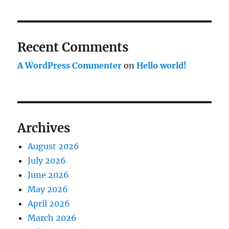
Recent Comments
A WordPress Commenter
on
Hello world!
Archives
August 2026
July 2026
June 2026
May 2026
April 2026
March 2026