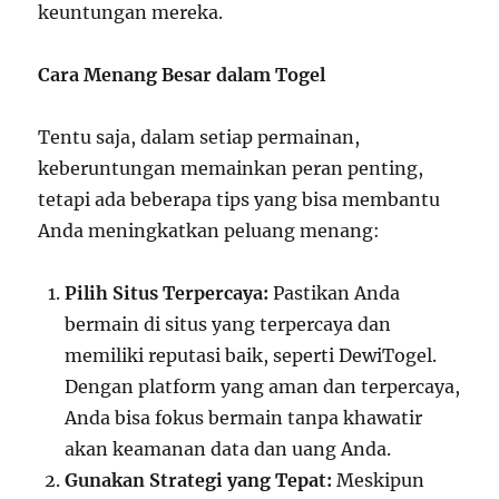
keuntungan mereka.
Cara Menang Besar dalam Togel
Tentu saja, dalam setiap permainan,
keberuntungan memainkan peran penting,
tetapi ada beberapa tips yang bisa membantu
Anda meningkatkan peluang menang:
Pilih Situs Terpercaya:
Pastikan Anda
bermain di situs yang terpercaya dan
memiliki reputasi baik, seperti DewiTogel.
Dengan platform yang aman dan terpercaya,
Anda bisa fokus bermain tanpa khawatir
akan keamanan data dan uang Anda.
Gunakan Strategi yang Tepat:
Meskipun