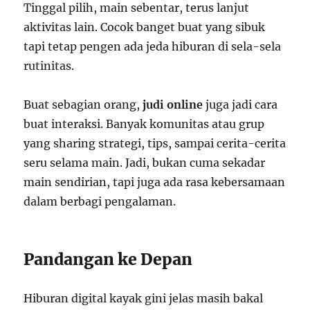
Tinggal pilih, main sebentar, terus lanjut
aktivitas lain. Cocok banget buat yang sibuk
tapi tetap pengen ada jeda hiburan di sela-sela
rutinitas.
Buat sebagian orang,
judi online
juga jadi cara
buat interaksi. Banyak komunitas atau grup
yang sharing strategi, tips, sampai cerita-cerita
seru selama main. Jadi, bukan cuma sekadar
main sendirian, tapi juga ada rasa kebersamaan
dalam berbagi pengalaman.
Pandangan ke Depan
Hiburan digital kayak gini jelas masih bakal