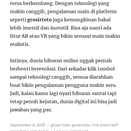
terus berkembang. Dengan teknologi yang
makin canggih, pengalaman main di platform
seperti
grosirtoto
juga kemungkinan bakal
lebih imersif dan inovatif. Bisa aja nanti ada
fitur AR atau VR yang bikin sensasi main makin
realistis.
Intinya, dunia hiburan online nggak pernah
berhenti berevolusi. Dari sekadar klik tombol
sampai teknologi canggih, semua diarahkan
buat bikin pengalaman pengguna makin seru.
Jadi, kalau kamu lagi nyari hiburan santai tapi
tetap penuh kejutan, dunia digital ini bisa jadi
jawaban yang pas.
Posted
Tags
September 6, 2025
grosir toto
,
grosirtoto
,
link alternatif
on
on