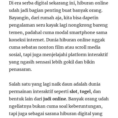
Di era serba digital sekarang ini, hiburan online
udah jadi bagian penting buat banyak orang.
Bayangin, dari rumah aja, kita bisa dapetin
pengalaman seru kayak lagi nongkrong bareng
temen, padahal cuma modal smartphone sama
koneksi internet. Dunia hiburan online nggak
cuma sebatas nonton film atau scroll media
sosial, tapi juga menjelajahi platform interaktif
yang ngasih sensasi lebih gokil dan bikin
penasaran.
Salah satu yang lagi naik daun adalah dunia
permainan interaktif seperti
slot
,
togel
, dan
bentuk lain dari
judi online
. Banyak orang udah
ngeliatnya bukan cuma soal keberuntungan,
tapi juga sebagai sarana hiburan digital yang