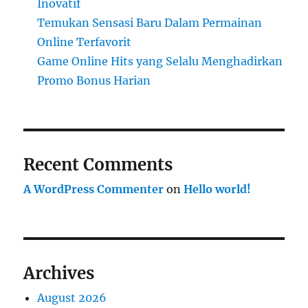
Inovatif
Temukan Sensasi Baru Dalam Permainan
Online Terfavorit
Game Online Hits yang Selalu Menghadirkan
Promo Bonus Harian
Recent Comments
A WordPress Commenter
on
Hello world!
Archives
August 2026