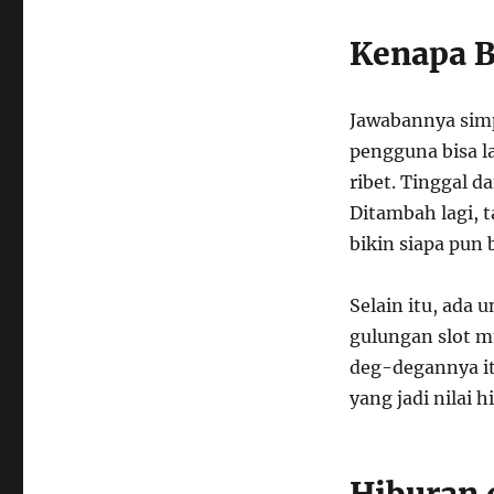
Kenapa B
Jawabannya simp
pengguna bisa l
ribet. Tinggal d
Ditambah lagi, 
bikin siapa pun
Selain itu, ada 
gulungan slot m
deg-degannya itu
yang jadi nilai 