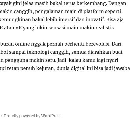
 kayak gini jelas masih bakal terus berkembang. Dengan
makin canggih, pengalaman main di platform seperti
kemungkinan bakal lebih imersif dan inovatif. Bisa aja
AR atau VR yang bikin sensasi main makin realistis.
iburan online nggak pernah berhenti berevolusi. Dari
mbol sampai teknologi canggih, semua diarahkan buat
n pengguna makin seru. Jadi, kalau kamu lagi nyari
api tetap penuh kejutan, dunia digital ini bisa jadi jawab
Proudly powered by WordPress