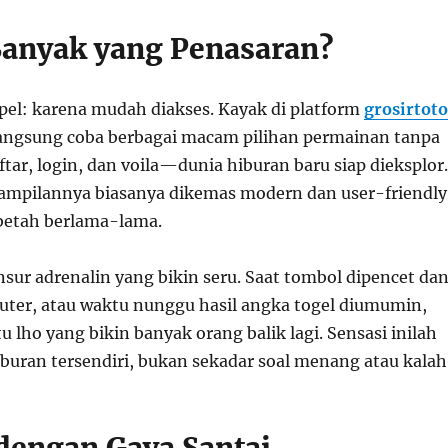
anyak yang Penasaran?
el: karena mudah diakses. Kayak di platform
grosirtoto
angsung coba berbagai macam pilihan permainan tanpa
aftar, login, dan voila—dunia hiburan baru siap dieksplor.
tampilannya biasanya dikemas modern dan user-friendly
 betah berlama-lama.
unsur adrenalin yang bikin seru. Saat tombol dipencet da
uter, atau waktu nunggu hasil angka togel diumumin,
 lho yang bikin banyak orang balik lagi. Sensasi inilah
hiburan tersendiri, bukan sekadar soal menang atau kalah