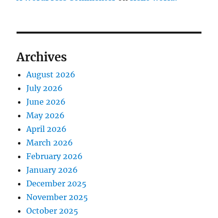
Archives
August 2026
July 2026
June 2026
May 2026
April 2026
March 2026
February 2026
January 2026
December 2025
November 2025
October 2025