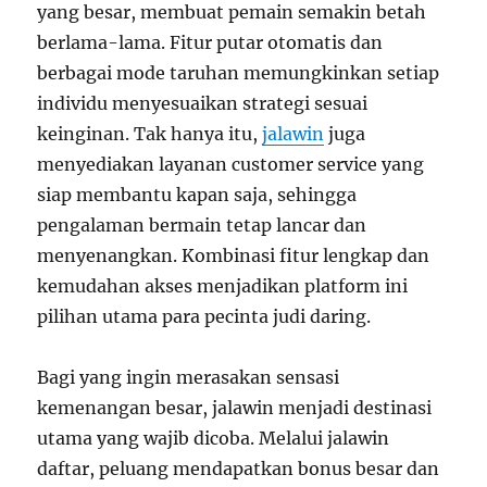
yang besar, membuat pemain semakin betah
berlama-lama. Fitur putar otomatis dan
berbagai mode taruhan memungkinkan setiap
individu menyesuaikan strategi sesuai
keinginan. Tak hanya itu,
jalawin
juga
menyediakan layanan customer service yang
siap membantu kapan saja, sehingga
pengalaman bermain tetap lancar dan
menyenangkan. Kombinasi fitur lengkap dan
kemudahan akses menjadikan platform ini
pilihan utama para pecinta judi daring.
Bagi yang ingin merasakan sensasi
kemenangan besar, jalawin menjadi destinasi
utama yang wajib dicoba. Melalui jalawin
daftar, peluang mendapatkan bonus besar dan