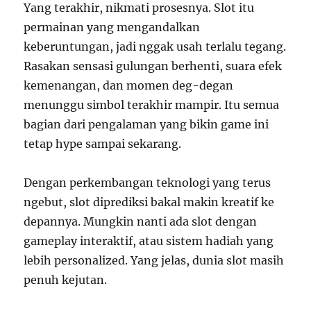
Yang terakhir, nikmati prosesnya. Slot itu
permainan yang mengandalkan
keberuntungan, jadi nggak usah terlalu tegang.
Rasakan sensasi gulungan berhenti, suara efek
kemenangan, dan momen deg-degan
menunggu simbol terakhir mampir. Itu semua
bagian dari pengalaman yang bikin game ini
tetap hype sampai sekarang.
Dengan perkembangan teknologi yang terus
ngebut, slot diprediksi bakal makin kreatif ke
depannya. Mungkin nanti ada slot dengan
gameplay interaktif, atau sistem hadiah yang
lebih personalized. Yang jelas, dunia slot masih
penuh kejutan.