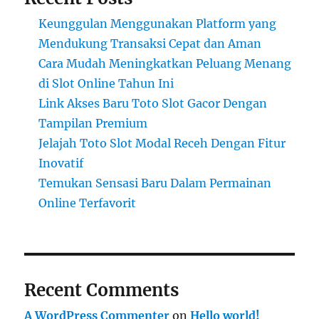
Keunggulan Menggunakan Platform yang
Mendukung Transaksi Cepat dan Aman
Cara Mudah Meningkatkan Peluang Menang
di Slot Online Tahun Ini
Link Akses Baru Toto Slot Gacor Dengan
Tampilan Premium
Jelajah Toto Slot Modal Receh Dengan Fitur
Inovatif
Temukan Sensasi Baru Dalam Permainan
Online Terfavorit
Recent Comments
A WordPress Commenter
on
Hello world!