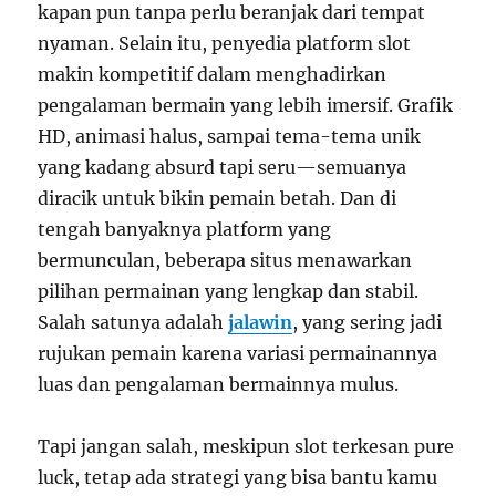
kapan pun tanpa perlu beranjak dari tempat
nyaman. Selain itu, penyedia platform slot
makin kompetitif dalam menghadirkan
pengalaman bermain yang lebih imersif. Grafik
HD, animasi halus, sampai tema-tema unik
yang kadang absurd tapi seru—semuanya
diracik untuk bikin pemain betah. Dan di
tengah banyaknya platform yang
bermunculan, beberapa situs menawarkan
pilihan permainan yang lengkap dan stabil.
Salah satunya adalah
jalawin
, yang sering jadi
rujukan pemain karena variasi permainannya
luas dan pengalaman bermainnya mulus.
Tapi jangan salah, meskipun slot terkesan pure
luck, tetap ada strategi yang bisa bantu kamu