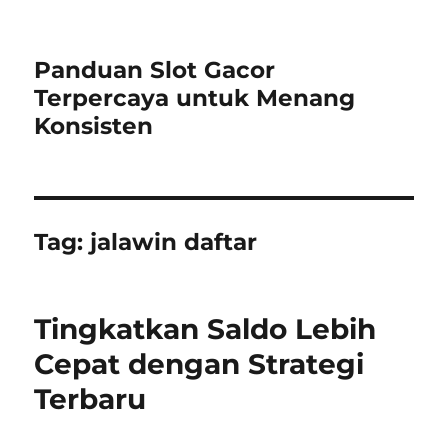
Panduan Slot Gacor
Terpercaya untuk Menang
Konsisten
Tag:
jalawin daftar
Tingkatkan Saldo Lebih
Cepat dengan Strategi
Terbaru