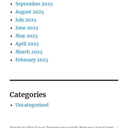
September 2025
August 2025
July 2025
June 2025
May 2025
April 2025
March 2025
February 2025
Categories
Uncategorized
Panduan Slot Gacor Terpercaya untuk Menang Konsisten