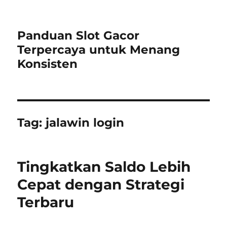
Panduan Slot Gacor
Terpercaya untuk Menang
Konsisten
Tag:
jalawin login
Tingkatkan Saldo Lebih
Cepat dengan Strategi
Terbaru