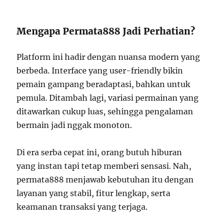
Mengapa Permata888 Jadi Perhatian?
Platform ini hadir dengan nuansa modern yang
berbeda. Interface yang user-friendly bikin
pemain gampang beradaptasi, bahkan untuk
pemula. Ditambah lagi, variasi permainan yang
ditawarkan cukup luas, sehingga pengalaman
bermain jadi nggak monoton.
Di era serba cepat ini, orang butuh hiburan
yang instan tapi tetap memberi sensasi. Nah,
permata888 menjawab kebutuhan itu dengan
layanan yang stabil, fitur lengkap, serta
keamanan transaksi yang terjaga.