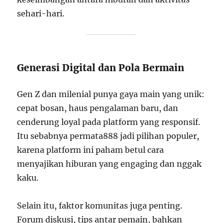
sehari-hari.
Generasi Digital dan Pola Bermain
Gen Z dan milenial punya gaya main yang unik:
cepat bosan, haus pengalaman baru, dan
cenderung loyal pada platform yang responsif.
Itu sebabnya permata888 jadi pilihan populer,
karena platform ini paham betul cara
menyajikan hiburan yang engaging dan nggak
kaku.
Selain itu, faktor komunitas juga penting.
Forum diskusi, tips antar pemain, bahkan