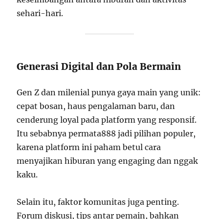
sehari-hari.
Generasi Digital dan Pola Bermain
Gen Z dan milenial punya gaya main yang unik:
cepat bosan, haus pengalaman baru, dan
cenderung loyal pada platform yang responsif.
Itu sebabnya permata888 jadi pilihan populer,
karena platform ini paham betul cara
menyajikan hiburan yang engaging dan nggak
kaku.
Selain itu, faktor komunitas juga penting.
Forum diskusi, tips antar pemain, bahkan