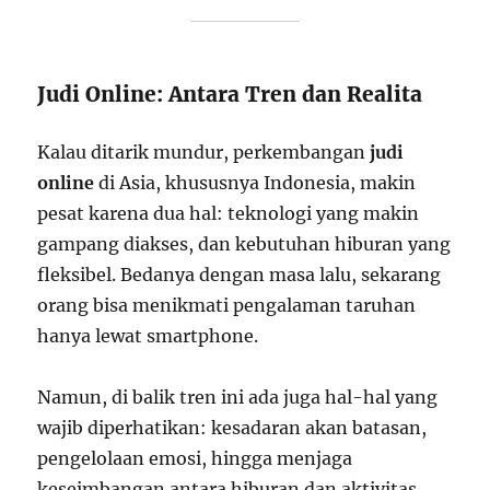
Judi Online: Antara Tren dan Realita
Kalau ditarik mundur, perkembangan
judi
online
di Asia, khususnya Indonesia, makin
pesat karena dua hal: teknologi yang makin
gampang diakses, dan kebutuhan hiburan yang
fleksibel. Bedanya dengan masa lalu, sekarang
orang bisa menikmati pengalaman taruhan
hanya lewat smartphone.
Namun, di balik tren ini ada juga hal-hal yang
wajib diperhatikan: kesadaran akan batasan,
pengelolaan emosi, hingga menjaga
keseimbangan antara hiburan dan aktivitas