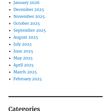
January 2026
December 2025
November 2025
October 2025
September 2025
August 2025
July 2025
June 2025
May 2025
April 2025
March 2025
February 2025
Categories