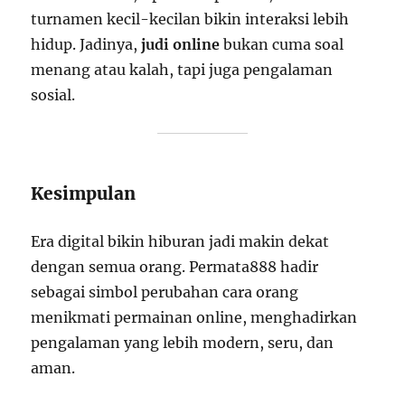
turnamen kecil-kecilan bikin interaksi lebih
hidup. Jadinya,
judi online
bukan cuma soal
menang atau kalah, tapi juga pengalaman
sosial.
Kesimpulan
Era digital bikin hiburan jadi makin dekat
dengan semua orang. Permata888 hadir
sebagai simbol perubahan cara orang
menikmati permainan online, menghadirkan
pengalaman yang lebih modern, seru, dan
aman.