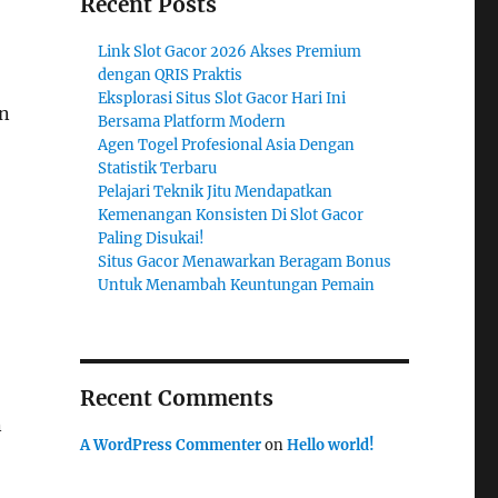
Recent Posts
Link Slot Gacor 2026 Akses Premium
dengan QRIS Praktis
Eksplorasi Situs Slot Gacor Hari Ini
an
Bersama Platform Modern
Agen Togel Profesional Asia Dengan
Statistik Terbaru
Pelajari Teknik Jitu Mendapatkan
Kemenangan Konsisten Di Slot Gacor
Paling Disukai!
Situs Gacor Menawarkan Beragam Bonus
Untuk Menambah Keuntungan Pemain
Recent Comments
n
A WordPress Commenter
on
Hello world!