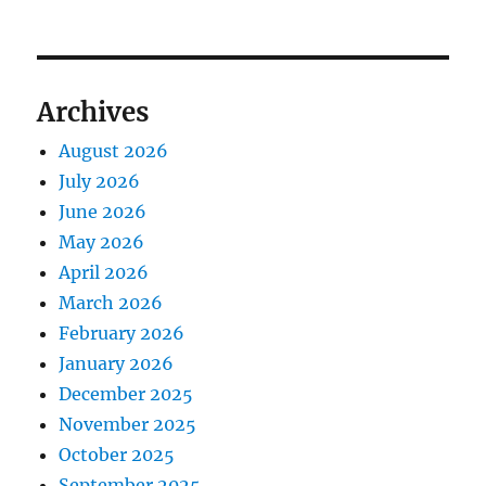
Archives
August 2026
July 2026
June 2026
May 2026
April 2026
March 2026
February 2026
January 2026
December 2025
November 2025
October 2025
September 2025