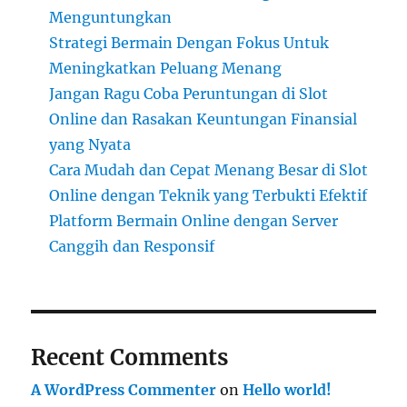
Menguntungkan
Strategi Bermain Dengan Fokus Untuk
Meningkatkan Peluang Menang
Jangan Ragu Coba Peruntungan di Slot
Online dan Rasakan Keuntungan Finansial
yang Nyata
Cara Mudah dan Cepat Menang Besar di Slot
Online dengan Teknik yang Terbukti Efektif
Platform Bermain Online dengan Server
Canggih dan Responsif
Recent Comments
A WordPress Commenter
on
Hello world!