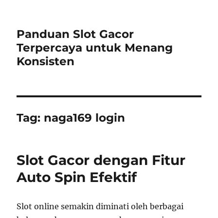
Panduan Slot Gacor
Terpercaya untuk Menang
Konsisten
Tag:
naga169 login
Slot Gacor dengan Fitur
Auto Spin Efektif
Slot online semakin diminati oleh berbagai