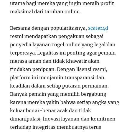
utama bagi mereka yang ingin meraih profit
maksimal dari taruhan online.
Bersama dengan popularitasnya,
scater4d
resmi mendapatkan pengakuan sebagai
penyedia layanan togel online yang legal dan
terpercaya. Legalitas ini penting agar pemain
merasa aman dan tidak khawatir akan
tindakan penipuan. Dengan lisensi resmi,
platform ini menjamin transparansi dan
keadilan dalam setiap putaran permainan.
Banyak pemain yang memilih bergabung
karena mereka yakin bahwa setiap angka yang
keluar benar-benar acak dan tidak
dimanipulasi. Inovasi layanan dan komitmen
terhadap integritas membuatnya terus