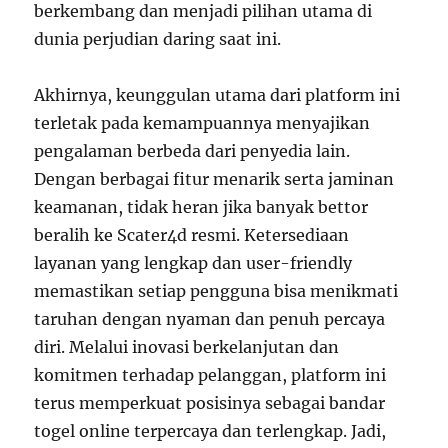
berkembang dan menjadi pilihan utama di
dunia perjudian daring saat ini.
Akhirnya, keunggulan utama dari platform ini
terletak pada kemampuannya menyajikan
pengalaman berbeda dari penyedia lain.
Dengan berbagai fitur menarik serta jaminan
keamanan, tidak heran jika banyak bettor
beralih ke Scater4d resmi. Ketersediaan
layanan yang lengkap dan user-friendly
memastikan setiap pengguna bisa menikmati
taruhan dengan nyaman dan penuh percaya
diri. Melalui inovasi berkelanjutan dan
komitmen terhadap pelanggan, platform ini
terus memperkuat posisinya sebagai bandar
togel online terpercaya dan terlengkap. Jadi,