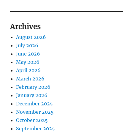
Archives
August 2026
July 2026
June 2026
May 2026
April 2026
March 2026
February 2026
January 2026
December 2025
November 2025
October 2025
September 2025