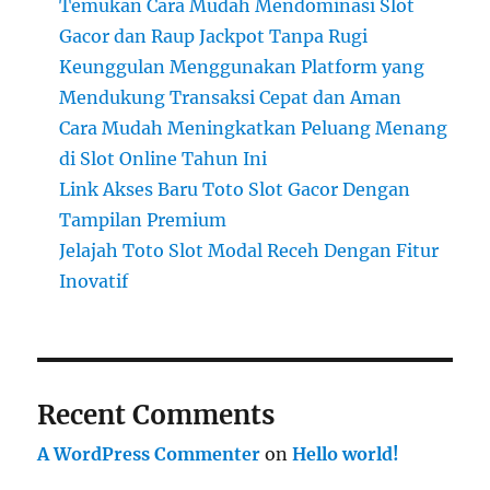
Temukan Cara Mudah Mendominasi Slot
Gacor dan Raup Jackpot Tanpa Rugi
Keunggulan Menggunakan Platform yang
Mendukung Transaksi Cepat dan Aman
Cara Mudah Meningkatkan Peluang Menang
di Slot Online Tahun Ini
Link Akses Baru Toto Slot Gacor Dengan
Tampilan Premium
Jelajah Toto Slot Modal Receh Dengan Fitur
Inovatif
Recent Comments
A WordPress Commenter
on
Hello world!