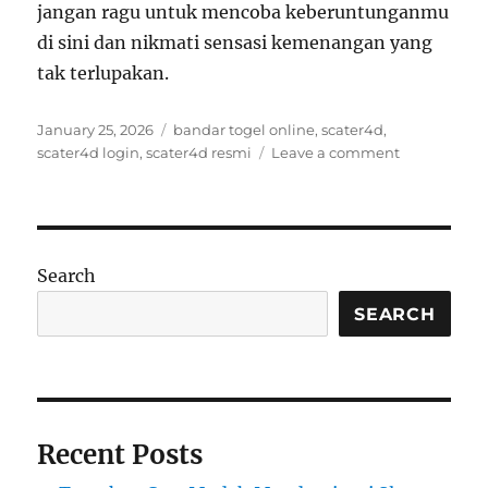
jangan ragu untuk mencoba keberuntunganmu
di sini dan nikmati sensasi kemenangan yang
tak terlupakan.
Posted
Tags
January 25, 2026
bandar togel online
,
scater4d
,
on
on
scater4d login
,
scater4d resmi
Leave a comment
Cara
Menjadi
Bandar
Togel
yang
Search
Sukses
dan
SEARCH
Menguntun
Recent Posts