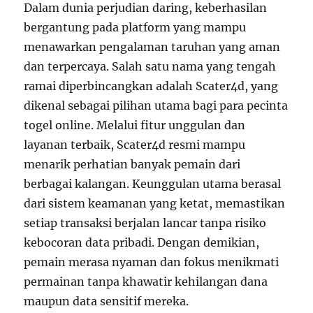
Dalam dunia perjudian daring, keberhasilan
bergantung pada platform yang mampu
menawarkan pengalaman taruhan yang aman
dan terpercaya. Salah satu nama yang tengah
ramai diperbincangkan adalah Scater4d, yang
dikenal sebagai pilihan utama bagi para pecinta
togel online. Melalui fitur unggulan dan
layanan terbaik, Scater4d resmi mampu
menarik perhatian banyak pemain dari
berbagai kalangan. Keunggulan utama berasal
dari sistem keamanan yang ketat, memastikan
setiap transaksi berjalan lancar tanpa risiko
kebocoran data pribadi. Dengan demikian,
pemain merasa nyaman dan fokus menikmati
permainan tanpa khawatir kehilangan dana
maupun data sensitif mereka.