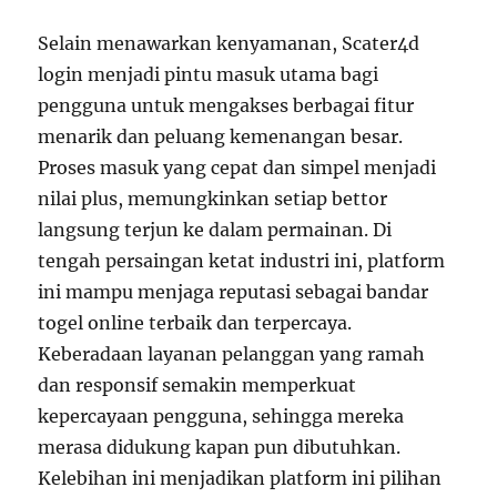
Selain menawarkan kenyamanan, Scater4d
login menjadi pintu masuk utama bagi
pengguna untuk mengakses berbagai fitur
menarik dan peluang kemenangan besar.
Proses masuk yang cepat dan simpel menjadi
nilai plus, memungkinkan setiap bettor
langsung terjun ke dalam permainan. Di
tengah persaingan ketat industri ini, platform
ini mampu menjaga reputasi sebagai bandar
togel online terbaik dan terpercaya.
Keberadaan layanan pelanggan yang ramah
dan responsif semakin memperkuat
kepercayaan pengguna, sehingga mereka
merasa didukung kapan pun dibutuhkan.
Kelebihan ini menjadikan platform ini pilihan