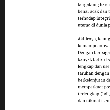
bergabung karen
benar acak dan 
terhadap integr
utama di dunia p
Akhirnya, keungg
kemampuannya m
Dengan berbagai
banyak bettor b
lengkap dan use
taruhan dengan 
berkelanjutan d
memperkuat posi
terlengkap. Jad
dan nikmati sen