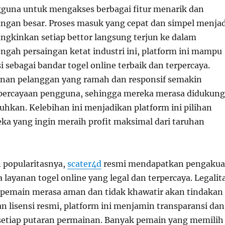
guna untuk mengakses berbagai fitur menarik dan
gan besar. Proses masuk yang cepat dan simpel menjad
ungkinkan setiap bettor langsung terjun ke dalam
ngah persaingan ketat industri ini, platform ini mampu
 sebagai bandar togel online terbaik dan terpercaya.
nan pelanggan yang ramah dan responsif semakin
ercayaan pengguna, sehingga mereka merasa didukung
uhkan. Kelebihan ini menjadikan platform ini pilihan
ka yang ingin meraih profit maksimal dari taruhan
 popularitasnya,
scater4d
resmi mendapatkan pengaku
 layanan togel online yang legal dan terpercaya. Legalit
r pemain merasa aman dan tidak khawatir akan tindakan
n lisensi resmi, platform ini menjamin transparansi dan
setiap putaran permainan. Banyak pemain yang memilih