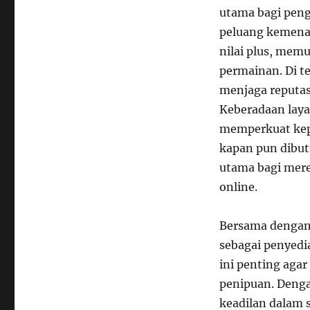
utama bagi peng
peluang kemenan
nilai plus, mem
permainan. Di te
menjaga reputasi
Keberadaan laya
memperkuat kep
kapan pun dibut
utama bagi mere
online.
Bersama dengan
sebagai penyedia
ini penting aga
penipuan. Denga
keadilan dalam 