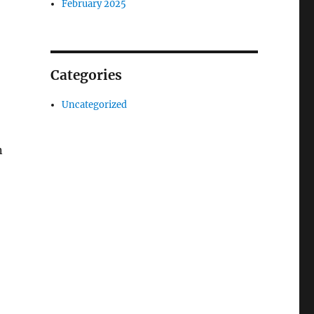
February 2025
Categories
Uncategorized
n