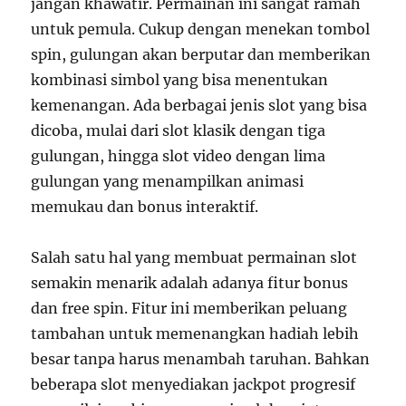
jangan khawatir. Permainan ini sangat ramah
untuk pemula. Cukup dengan menekan tombol
spin, gulungan akan berputar dan memberikan
kombinasi simbol yang bisa menentukan
kemenangan. Ada berbagai jenis slot yang bisa
dicoba, mulai dari slot klasik dengan tiga
gulungan, hingga slot video dengan lima
gulungan yang menampilkan animasi
memukau dan bonus interaktif.
Salah satu hal yang membuat permainan slot
semakin menarik adalah adanya fitur bonus
dan free spin. Fitur ini memberikan peluang
tambahan untuk memenangkan hadiah lebih
besar tanpa harus menambah taruhan. Bahkan
beberapa slot menyediakan jackpot progresif