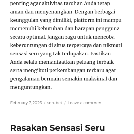
penting agar aktivitas taruhan Anda tetap
aman dan menyenangkan. Dengan berbagai
keunggulan yang dimiliki, platform ini mampu
memenuhi kebutuhan dan harapan pengguna
secara optimal. Jangan ragu untuk mencoba
keberuntungan di situs terpercaya dan nikmati
sensasi seru yang tak terlupakan. Pastikan
Anda selalu memanfaatkan peluang terbaik
serta mengikuti perkembangan terbaru agar
pengalaman bermain semakin maksimal dan
menguntungkan.
Posted
Tags
on
February 7, 2026
serubet
Leave a comment
on
Cara
Memilih
Situs
Rasakan Sensasi Seru
Agen
Togel