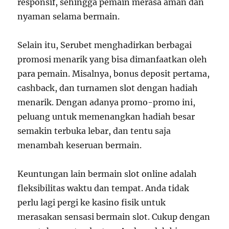
responsif, sehingga pemain merasa aman dan
nyaman selama bermain.
Selain itu, Serubet menghadirkan berbagai
promosi menarik yang bisa dimanfaatkan oleh
para pemain. Misalnya, bonus deposit pertama,
cashback, dan turnamen slot dengan hadiah
menarik. Dengan adanya promo-promo ini,
peluang untuk memenangkan hadiah besar
semakin terbuka lebar, dan tentu saja
menambah keseruan bermain.
Keuntungan lain bermain slot online adalah
fleksibilitas waktu dan tempat. Anda tidak
perlu lagi pergi ke kasino fisik untuk
merasakan sensasi bermain slot. Cukup dengan