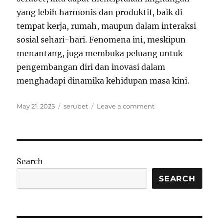
yang lebih harmonis dan produktif, baik di
tempat kerja, rumah, maupun dalam interaksi
sosial sehari-hari. Fenomena ini, meskipun
menantang, juga membuka peluang untuk
pengembangan diri dan inovasi dalam
menghadapi dinamika kehidupan masa kini.
Posted
Tags
on
May 21, 2025
serubet
Leave a comment
on
Menyelami
Fenomena
Serubet:
Kajian
Mendalam
Search
tentang
Makna
SEARCH
dan
Peranannya
dalam
Kehidupan