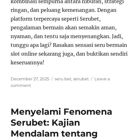
kombinasi sempurna antara hiburan, strategi
ringan, dan peluang kemenangan. Dengan
platform terpercaya seperti Serubet,
pengalaman bermain akan semakin aman,
nyaman, dan tentu saja menyenangkan. Jadi,
tunggu apa lagi? Rasakan sensasi seru bermain
slot online sekarang juga, dan buktikan sendiri
keseruannya!
Posted
Tags
December 27, 2025
seru bet
,
serubet
Leave a
on
on
comment
Rasakan
Sensasi
Seru
Menyelami Fenomena
Bermain
Slot
Serubet: Kajian
Online
Mendalam tentang
dan
Menangkan