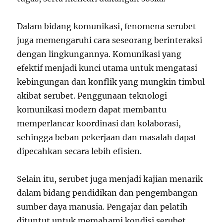
Dalam bidang komunikasi, fenomena serubet
juga memengaruhi cara seseorang berinteraksi
dengan lingkungannya. Komunikasi yang
efektif menjadi kunci utama untuk mengatasi
kebingungan dan konflik yang mungkin timbul
akibat serubet. Penggunaan teknologi
komunikasi modern dapat membantu
memperlancar koordinasi dan kolaborasi,
sehingga beban pekerjaan dan masalah dapat
dipecahkan secara lebih efisien.
Selain itu, serubet juga menjadi kajian menarik
dalam bidang pendidikan dan pengembangan
sumber daya manusia. Pengajar dan pelatih
dituntut untuk memahami kondisi serubet