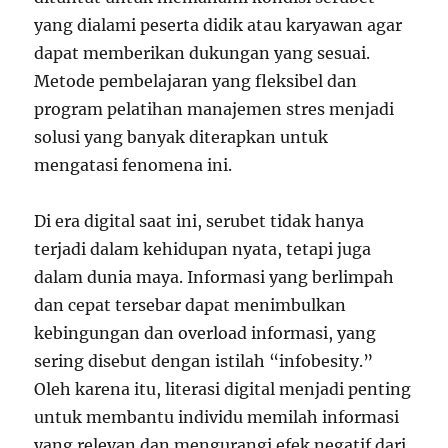
yang dialami peserta didik atau karyawan agar
dapat memberikan dukungan yang sesuai.
Metode pembelajaran yang fleksibel dan
program pelatihan manajemen stres menjadi
solusi yang banyak diterapkan untuk
mengatasi fenomena ini.
Di era digital saat ini, serubet tidak hanya
terjadi dalam kehidupan nyata, tetapi juga
dalam dunia maya. Informasi yang berlimpah
dan cepat tersebar dapat menimbulkan
kebingungan dan overload informasi, yang
sering disebut dengan istilah “infobesity.”
Oleh karena itu, literasi digital menjadi penting
untuk membantu individu memilah informasi
yang relevan dan mengurangi efek negatif dari