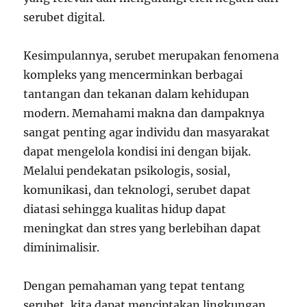
serubet digital.
Kesimpulannya, serubet merupakan fenomena
kompleks yang mencerminkan berbagai
tantangan dan tekanan dalam kehidupan
modern. Memahami makna dan dampaknya
sangat penting agar individu dan masyarakat
dapat mengelola kondisi ini dengan bijak.
Melalui pendekatan psikologis, sosial,
komunikasi, dan teknologi, serubet dapat
diatasi sehingga kualitas hidup dapat
meningkat dan stres yang berlebihan dapat
diminimalisir.
Dengan pemahaman yang tepat tentang
serubet, kita dapat menciptakan lingkungan