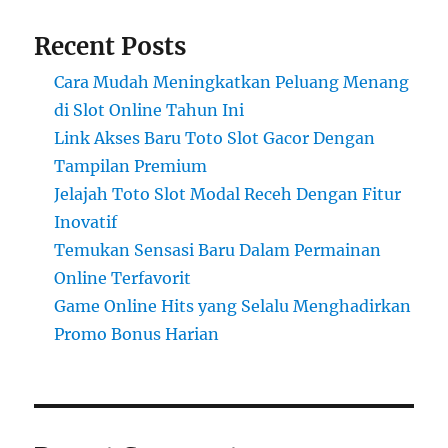
Modern
Recent Posts
Cara Mudah Meningkatkan Peluang Menang
di Slot Online Tahun Ini
Link Akses Baru Toto Slot Gacor Dengan
Tampilan Premium
Jelajah Toto Slot Modal Receh Dengan Fitur
Inovatif
Temukan Sensasi Baru Dalam Permainan
Online Terfavorit
Game Online Hits yang Selalu Menghadirkan
Promo Bonus Harian