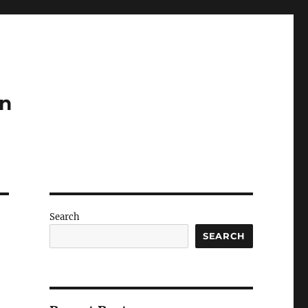
en
Search
SEARCH