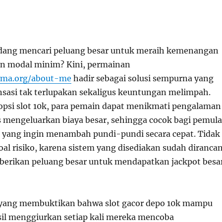
dang mencari peluang besar untuk meraih kemenangan
n modal minim? Kini, permainan
yma.org/about-me
hadir sebagai solusi sempurna yang
asi tak terlupakan sekaligus keuntungan melimpah.
psi slot 10k, para pemain dapat menikmati pengalaman
s mengeluarkan biaya besar, sehingga cocok bagi pemula
yang ingin menambah pundi-pundi secara cepat. Tidak
oal risiko, karena sistem yang disediakan sudah diranca
berikan peluang besar untuk mendapatkan jackpot besa
yang membuktikan bahwa slot gacor depo 10k mampu
il menggiurkan setiap kali mereka mencoba