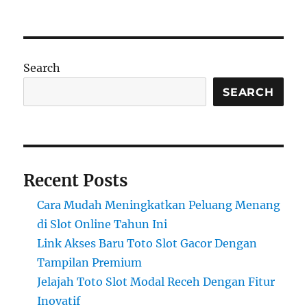
Cara
Slot
Deposit
10K
Menang
Search
Konsisten
SEARCH
Recent Posts
Cara Mudah Meningkatkan Peluang Menang
di Slot Online Tahun Ini
Link Akses Baru Toto Slot Gacor Dengan
Tampilan Premium
Jelajah Toto Slot Modal Receh Dengan Fitur
Inovatif