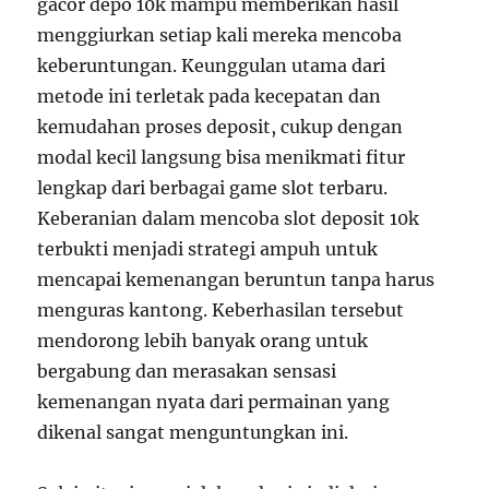
gacor depo 10k mampu memberikan hasil
menggiurkan setiap kali mereka mencoba
keberuntungan. Keunggulan utama dari
metode ini terletak pada kecepatan dan
kemudahan proses deposit, cukup dengan
modal kecil langsung bisa menikmati fitur
lengkap dari berbagai game slot terbaru.
Keberanian dalam mencoba slot deposit 10k
terbukti menjadi strategi ampuh untuk
mencapai kemenangan beruntun tanpa harus
menguras kantong. Keberhasilan tersebut
mendorong lebih banyak orang untuk
bergabung dan merasakan sensasi
kemenangan nyata dari permainan yang
dikenal sangat menguntungkan ini.