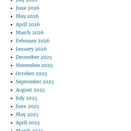
June 2026
May 2026
April 2026
March 2026
February 2026
January 2026
December 2025
November 2025
October 2025
September 2025
August 2025
July 2025
June 2025
May 2025
April 2025
March 2025