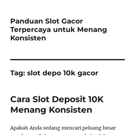
Panduan Slot Gacor
Terpercaya untuk Menang
Konsisten
Tag:
slot depo 10k gacor
Cara Slot Deposit 10K
Menang Konsisten
Apakah Anda sedang mencari peluang besar