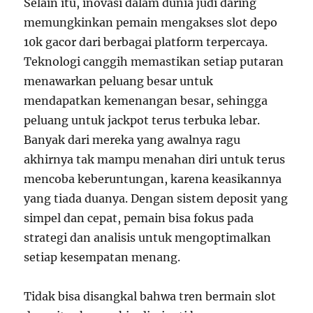
Selain itu, inovasi dalam dunia judi daring
memungkinkan pemain mengakses slot depo
10k gacor dari berbagai platform terpercaya.
Teknologi canggih memastikan setiap putaran
menawarkan peluang besar untuk
mendapatkan kemenangan besar, sehingga
peluang untuk jackpot terus terbuka lebar.
Banyak dari mereka yang awalnya ragu
akhirnya tak mampu menahan diri untuk terus
mencoba keberuntungan, karena keasikannya
yang tiada duanya. Dengan sistem deposit yang
simpel dan cepat, pemain bisa fokus pada
strategi dan analisis untuk mengoptimalkan
setiap kesempatan menang.
Tidak bisa disangkal bahwa tren bermain slot