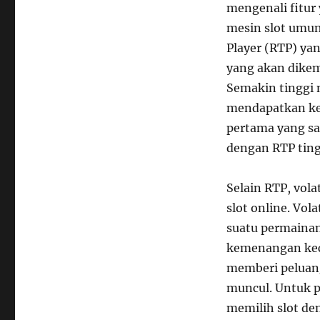
Kemenangan
mengenali fitur
Maksimal”
mesin slot umum
Player (RTP) ya
yang akan dikem
Semakin tinggi 
mendapatkan keu
pertama yang s
dengan RTP ting
Selain RTP, vol
slot online. Vol
suatu permainan
kemenangan keci
memberi peluang
muncul. Untuk p
memilih slot de