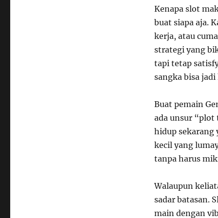
Kenapa slot mak
buat siapa aja. 
kerja, atau cuma
strategi yang bi
tapi tetap sati
sangka bisa jadi
Buat pemain Gen 
ada unsur “plot
hidup sekarang y
kecil yang luma
tanpa harus miki
Walaupun keliat
sadar batasan. 
main dengan vib