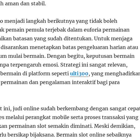
ih aman dan stabil.
 menjadi langkah berikutnya yang tidak boleh
ak pemain pemula terjebak dalam euforia permainan
ikan batasan yang sudah ditentukan. Untuk menjaga
 disarankan menetapkan batas pengeluaran harian atau
um mulai bermain. Dengan begitu, keputusan bermain
anpa terpengaruh emosi. Strategi ini sangat relevan,
 bermain di platform seperti
ulti300
, yang menghadirka
n permainan dan pengalaman interaktif bagi para
aat ini, judi online sudah berkembang dengan sangat cepat
 melalui perangkat mobile serta proses transaksi yang
kan permainan slot semakin diminati. Meski demikian,
lu bersikap bijaksana. Bermain slot online sebaiknya