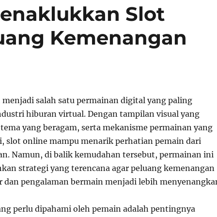
Menaklukkan Slot
luang Kemenangan
h menjadi salah satu permainan digital yang paling
dustri hiburan virtual. Dengan tampilan visual yang
i tema yang beragam, serta mekanisme permainan yang
 slot online mampu menarik perhatian pemain dari
an. Namun, di balik kemudahan tersebut, permainan ini
kan strategi yang terencana agar peluang kemenangan
ar dan pengalaman bermain menjadi lebih menyenangka
yang perlu dipahami oleh pemain adalah pentingnya