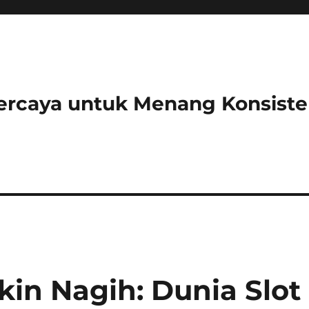
percaya untuk Menang Konsist
kin Nagih: Dunia Slot