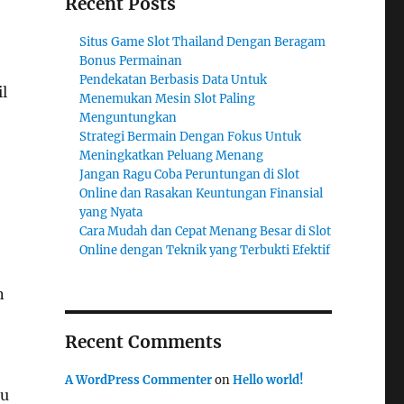
Recent Posts
Situs Game Slot Thailand Dengan Beragam
Bonus Permainan
Pendekatan Berbasis Data Untuk
l
Menemukan Mesin Slot Paling
Menguntungkan
Strategi Bermain Dengan Fokus Untuk
Meningkatkan Peluang Menang
Jangan Ragu Coba Peruntungan di Slot
Online dan Rasakan Keuntungan Finansial
yang Nyata
Cara Mudah dan Cepat Menang Besar di Slot
Online dengan Teknik yang Terbukti Efektif
n
Recent Comments
A WordPress Commenter
on
Hello world!
ru