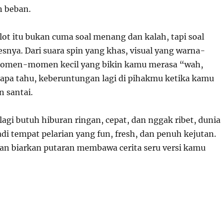
n beban.
lot itu bukan cuma soal menang dan kalah, tapi soal
snya. Dari suara spin yang khas, visual yang warna-
momen-momen kecil yang bikin kamu merasa “wah,
iapa tahu, keberuntungan lagi di pihakmu ketika kamu
n santai.
lagi butuh hiburan ringan, cepat, dan nggak ribet, dunia
 jadi tempat pelarian yang fun, fresh, dan penuh kejutan.
 dan biarkan putaran membawa cerita seru versi kamu