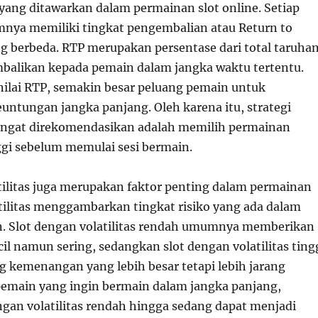
 yang ditawarkan dalam permainan slot online. Setiap
nya memiliki tingkat pengembalian atau Return to
ng berbeda. RTP merupakan persentase dari total taruha
balikan kepada pemain dalam jangka waktu tertentu.
nilai RTP, semakin besar peluang pemain untuk
ntungan jangka panjang. Oleh karena itu, strategi
angat direkomendasikan adalah memilih permainan
gi sebelum memulai sesi bermain.
atilitas juga merupakan faktor penting dalam permainan
atilitas menggambarkan tingkat risiko yang ada dalam
. Slot dengan volatilitas rendah umumnya memberikan
l namun sering, sedangkan slot dengan volatilitas ting
 kemenangan yang lebih besar tetapi lebih jarang
emain yang ingin bermain dalam jangka panjang,
ngan volatilitas rendah hingga sedang dapat menjadi