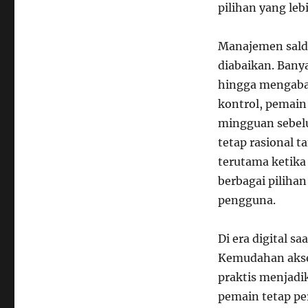
pilihan yang leb
Manajemen saldo
diabaikan. Bany
hingga mengaba
kontrol, pemain
mingguan sebel
tetap rasional t
terutama ketika
berbagai piliha
pengguna.
Di era digital s
Kemudahan akses
praktis menjadi
pemain tetap per