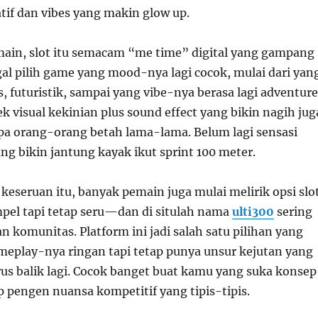
tif dan vibes yang makin glow up.
ain, slot itu semacam “me time” digital yang gampang
gal pilih game yang mood-nya lagi cocok, mulai dari yan
s, futuristik, sampai yang vibe-nya berasa lagi adventure
fek visual kekinian plus sound effect yang bikin nagih jug
apa orang-orang betah lama-lama. Belum lagi sensasi
ng bikin jantung kayak ikut sprint 100 meter.
keseruan itu, banyak pemain juga mulai melirik opsi slo
mpel tapi tetap seru—dan di situlah nama
ulti300
sering
n komunitas. Platform ini jadi salah satu pilihan yang
ameplay-nya ringan tapi tetap punya unsur kejutan yang
rus balik lagi. Cocok banget buat kamu yang suka konsep
ep pengen nuansa kompetitif yang tipis-tipis.