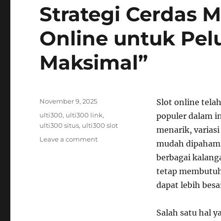
Strategi Cerdas 
Online untuk Pe
Maksimal”
Posted
November 9, 2025
Slot online tela
on
Tags
ulti300
,
ulti300 link
,
populer dalam in
ulti300 situs
,
ulti300 slot
menarik, varias
on
Leave a comment
mudah dipahami,
Strategi
berbagai kalang
Cerdas
Menaklukkan
tetap membutuh
Slot
dapat lebih bes
Online
untuk
Peluang
Salah satu hal 