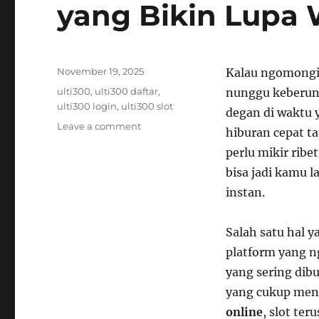
yang Bikin Lupa
Posted
November 19, 2025
Kalau ngomongin
on
Tags
ulti300
,
ulti300 daftar
,
nunggu keberunt
ulti300 login
,
ulti300 slot
degan di waktu 
on
Leave a comment
hiburan cepat ta
Putaran
perlu mikir rib
Santai
Bikin
bisa jadi kamu l
Nagih:
instan.
Dunia
Slot
yang
Salah satu hal 
Bikin
platform yang 
Lupa
yang sering dibu
Waktu
yang cukup men
online
, slot ter