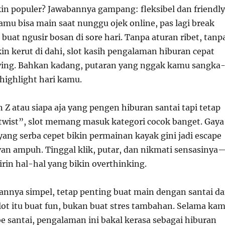
in populer? Jawabannya gampang: fleksibel dan friendly
Kamu bisa main saat nunggu ojek online, pas lagi break
 buat ngusir bosan di sore hari. Tanpa aturan ribet, tanp
kin kerut di dahi, slot kasih pengalaman hiburan cepat
sfying. Bahkan kadang, putaran yang nggak kamu sangka
 highlight hari kamu.
Z atau siapa aja yang pengen hiburan santai tapi tetap
 twist”, slot memang masuk kategori cocok banget. Gaya
ang serba cepet bikin permainan kayak gini jadi escape
yan ampuh. Tinggal klik, putar, dan nikmati sensasinya
rin hal-hal yang bikin overthinking.
annya simpel, tetap penting buat main dengan santai d
Slot itu buat fun, bukan buat stres tambahan. Selama ka
e santai, pengalaman ini bakal kerasa sebagai hiburan