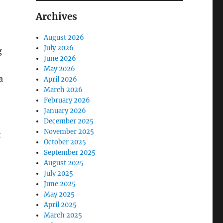
Archives
August 2026
July 2026
g
June 2026
May 2026
a
April 2026
March 2026
February 2026
January 2026
December 2025
November 2025
t
October 2025
September 2025
August 2025
July 2025
June 2025
May 2025
April 2025
March 2025