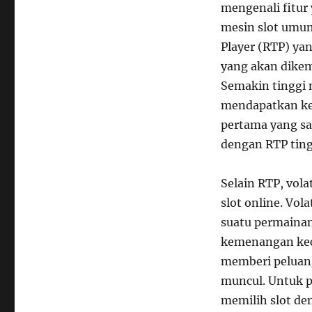
Kemenangan
mengenali fitur
Maksimal”
mesin slot umum
Player (RTP) ya
yang akan dikem
Semakin tinggi 
mendapatkan keu
pertama yang s
dengan RTP ting
Selain RTP, vol
slot online. Vol
suatu permainan
kemenangan keci
memberi peluang
muncul. Untuk p
memilih slot de