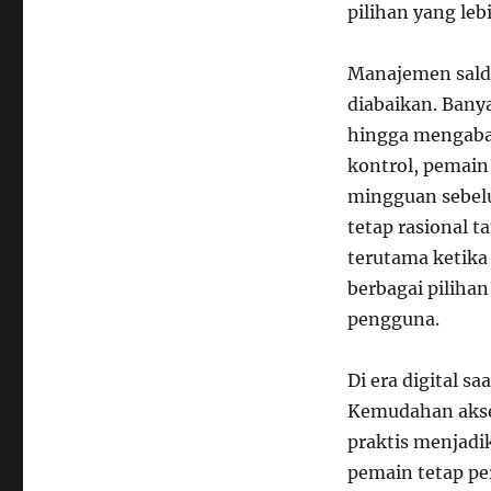
pilihan yang leb
Manajemen saldo
diabaikan. Bany
hingga mengaba
kontrol, pemain
mingguan sebel
tetap rasional t
terutama ketika
berbagai piliha
pengguna.
Di era digital s
Kemudahan akses
praktis menjadi
pemain tetap per