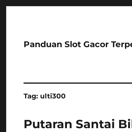
Panduan Slot Gacor Ter
Tag:
ulti300
Putaran Santai Bi